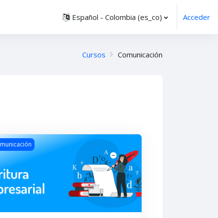
Español - Colombia ‎(es_co)‎
Acceder
Cursos
Comunicación
gen del curso ¡Mejora tu habilidad de escritura!
municación