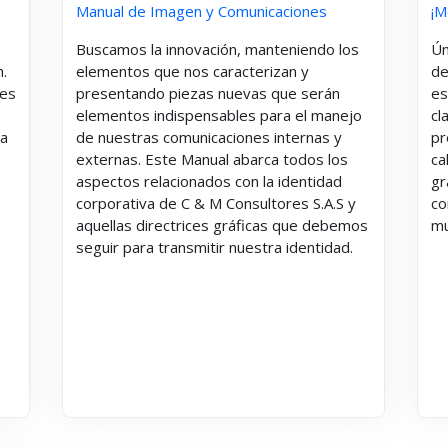
Manual de Imagen y Comunicaciones
¡M
Buscamos la innovación, manteniendo los
Ún
n.
elementos que nos caracterizan y
de
res
presentando piezas nuevas que serán
es
elementos indispensables para el manejo
cl
ra
de nuestras comunicaciones internas y
pr
externas. Este Manual abarca todos los
ca
aspectos relacionados con la identidad
gr
corporativa de C & M Consultores S.A.S
y
co
aquellas directrices gráficas que debemos
mu
seguir para transmitir nuestra identidad.